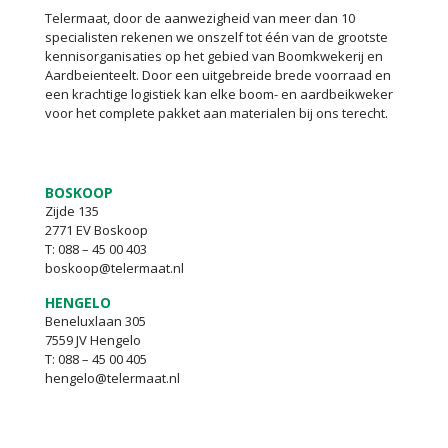
Telermaat, door de aanwezigheid van meer dan 10
specialisten rekenen we onszelf tot één van de grootste
kennisorganisaties op het gebied van Boomkwekerij en
Aardbeienteelt. Door een uitgebreide brede voorraad en
een krachtige logistiek kan elke boom- en aardbeikweker
voor het complete pakket aan materialen bij ons terecht.
BOSKOOP
Zijde 135
2771 EV Boskoop
T:
088 – 45 00 403
boskoop@telermaat.nl
HENGELO
Beneluxlaan 305
7559 JV Hengelo
T:
088 – 45 00 405
hengelo@telermaat.nl