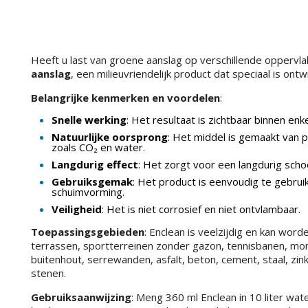
Heeft u last van groene aanslag op verschillende opperv
aanslag
, een milieuvriendelijk product dat speciaal is ont
Belangrijke kenmerken en voordelen
:
Snelle werking
: Het resultaat is zichtbaar binnen enk
Natuurlijke oorsprong
: Het middel is gemaakt van p
zoals CO₂ en water.
Langdurig effect
: Het zorgt voor een langdurig scho
Gebruiksgemak
: Het product is eenvoudig te gebrui
schuimvorming.
Veiligheid
: Het is niet corrosief en niet ontvlambaar.
Toepassingsgebieden
: Enclean is veelzijdig en kan wor
terrassen, sportterreinen zonder gazon, tennisbanen, mo
buitenhout, serrewanden, asfalt, beton, cement, staal, zink
stenen.
Gebruiksaanwijzing
: Meng 360 ml Enclean in 10 liter wa