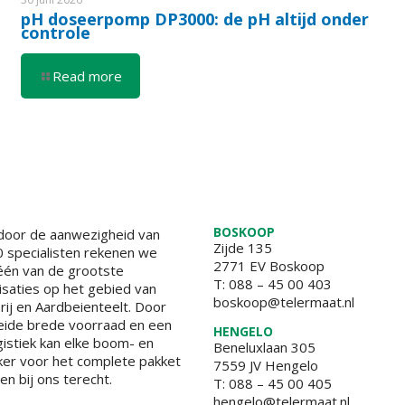
pH doseerpomp DP3000: de pH altijd onder
controle
Read more
BOSKOOP
door de aanwezigheid van
Zijde 135
 specialisten rekenen we
2771 EV Boskoop
 één van de grootste
T:
088 – 45 00 403
isaties op het gebied van
boskoop@telermaat.nl
j en Aardbeienteelt. Door
eide brede voorraad en een
HENGELO
gistiek kan elke boom- en
Beneluxlaan 305
er voor het complete pakket
7559 JV Hengelo
en bij ons terecht.
T:
088 – 45 00 405
hengelo@telermaat.nl