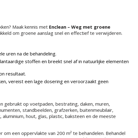
lakken? Maak kennis met
Enclean – Weg met groene
wikkeld om groene aanslag snel en effectief te verwijderen.
ele uren na de behandeling.
lantaardige stoffen en breekt snel af in natuurlijke elementen
on resultaat.
ken, vereist een lage dosering en veroorzaakt geen
den gebruikt op voetpaden, bestrating, daken, muren,
numenten, standbeelden, grafzerken, buitenmeubilair,
, aluminium, hout, glas, plastic, baksteen en de meeste
ter om een oppervlakte van 200 m² te behandelen. Behandel