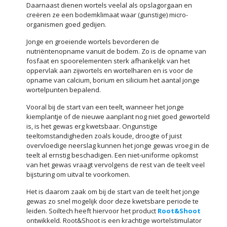
Daarnaast dienen wortels veelal als opslagorgaan en
creëren ze een bodemklimaat waar (gunstige) micro-
organismen goed gedijen.
Jonge en groeiende wortels bevorderen de
nutriëntenopname vanuit de bodem. Zo is de opname van
fosfaat en spoorelementen sterk afhankelijk van het
oppervlak aan zijwortels en wortelharen en is voor de
opname van calcium, borium en silicium het aantal jonge
wortelpunten bepalend.
Vooral bij de start van een teelt, wanneer het jonge
kiemplantje of de nieuwe aanplant nog niet goed geworteld
is, is het gewas erg kwetsbaar. Ongunstige
teeltomstandigheden zoals koude, droogte of juist
overvloedige neerslag kunnen het jonge gewas vroeg in de
teelt al ernstig beschadigen. Een niet-uniforme opkomst
van het gewas vraagt vervolgens de rest van de teelt veel
bijsturing om uitval te voorkomen.
Het is daarom zaak om bij de start van de teelt het jonge
gewas zo snel mogelijk door deze kwetsbare periode te
leiden. Soiltech heeft hiervoor het product
Root&Shoot
ontwikkeld. Root&Shoot is een krachtige wortelstimulator