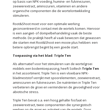
op basis van NPK-voeding, humine- en fulvinezuren,
zeewierextract, aminozuren, vitaminen en andere
organische componenten die de wortelontwikkeling
stimuleren.
Root&Shoot moet voor een optimale werking
geconcentreerd in contact met de wortels komen. Hiervoor
is een aangiet- of dompelbehandeling vaak de beste
methode. De praktijk heeft al vaak bewezen dat gewassen
die starten met Root&Shoot een mooie plus hebben: een
betere opbrengst begint bij een goede start.
Toepassing via het blad: Triple Ten
Als alternatief voor het stimuleren van de wortelgroei
middels een bodemtoepassing, heeft Soiltech
Triple Ten
in het assortiment. Triple Ten is een vloeibare NPK-
bladmeststof verrijkt met spoorelementen, zeewierextract,
aminozuren en fulvinezuren. De nutriënten in Triple Ten
verbeteren de groei en verminderen de gevoeligheid voor
abiotische stress.
Triple Ten bevat o.a. een hoog gehalte fosfaat en
zeewierextract, twee componenten die synergistisch
werken op de groei en activiteit van de wortels. Door