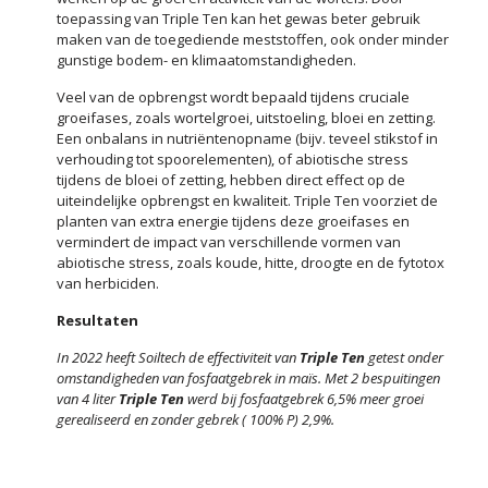
toepassing van Triple Ten kan het gewas beter gebruik
maken van de toegediende meststoffen, ook onder minder
gunstige bodem- en klimaatomstandigheden.
Veel van de opbrengst wordt bepaald tijdens cruciale
groeifases, zoals wortelgroei, uitstoeling, bloei en zetting.
Een onbalans in nutriëntenopname (bijv. teveel stikstof in
verhouding tot spoorelementen), of abiotische stress
tijdens de bloei of zetting, hebben direct effect op de
uiteindelijke opbrengst en kwaliteit. Triple Ten voorziet de
planten van extra energie tijdens deze groeifases en
vermindert de impact van verschillende vormen van
abiotische stress, zoals koude, hitte, droogte en de fytotox
van herbiciden.
Resultaten
In 2022 heeft Soiltech de effectiviteit van
Triple Ten
getest onder
omstandigheden van fosfaatgebrek in maïs.
Met 2 bespuitingen
van 4 liter
Triple Ten
werd bij fosfaatgebrek 6,5% meer groei
gerealiseerd en zonder gebrek ( 100% P) 2,9%.